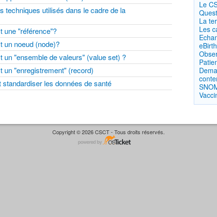
Le C
s techniques utilisés dans le cadre de la
Quest
La t
Les c
st une "référence"?
Echan
st un noeud (node)?
eBirth
Obser
st un "ensemble de valeurs" (value set) ?
Patien
st un "enregistrement" (record)
Dema
conte
t standardiser les données de santé
SNOM
Vacci
Copyright © 2026 CSCT - Tous droits réservés.