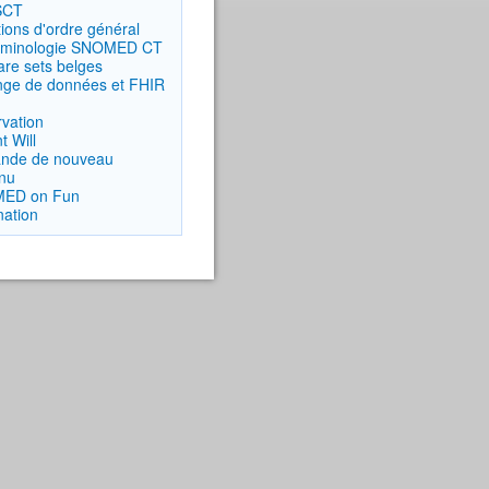
SCT
ions d'ordre général
erminologie SNOMED CT
are sets belges
ge de données et FHIR
vation
t Will
nde de nouveau
nu
ED on Fun
nation