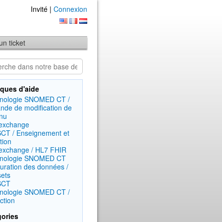
Invité |
Connexion
'un ticket
ques d'aide
inologie SNOMED CT /
de de modification de
nu
exchange
CT / Enseignement et
tion
exchange / HL7 FHIR
inologie SNOMED CT
turation des données /
sets
SCT
inologie SNOMED CT /
ction
ories