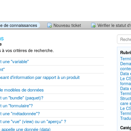
e de connaissances
Nouveau ticket
Vérifier le statut d
ns
e
à vos critères de recherche.
Rubri
Term
t une "variable"
Deman
conte
nt"
Data 
sant d'information par rapport à un produit
Le CS
forma
Data 
 de modèles de données
Term
st un "bundle" (paquet)?
Struc
care 
t un "formulaire"?
Le C
est une "métadonnée"?
Term
Tradu
st une "vue" (view) ou un "aperçu" ?
Catég
n appelle une donnée (data)