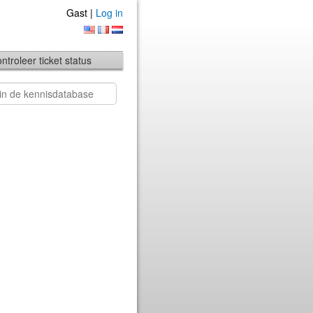
Gast |
Log in
ntroleer ticket status