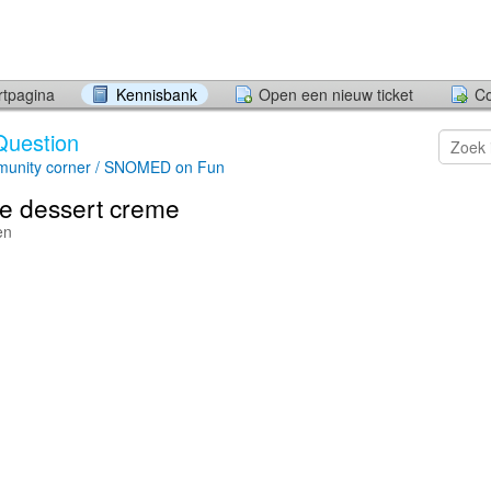
rtpagina
Kennisbank
Open een nieuw ticket
Co
Question
munity corner / SNOMED on Fun
e dessert creme
en