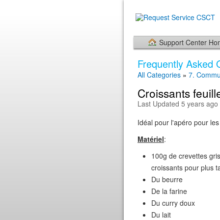
Support Center H
Frequently Asked 
All Categories
»
7. Commu
Croissants feuill
Last Updated 5 years ago
Idéal pour l'apéro pour les f
Matériel
:
100g de crevettes gri
croissants pour plus t
Du beurre
De la farine
Du curry doux
Du lait