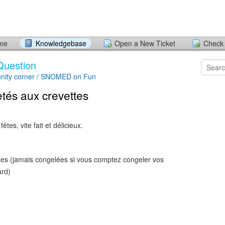
ome
Knowledgebase
Open a New Ticket
Check 
Question
nity corner / SNOMED on Fun
etés aux crevettes
êtes, vite fait et délicieux.
ses (jamais congelées si vous comptez congeler vos
ard)