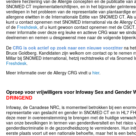
verdere herziening van de Allergie concepten en de publicatie van a
SNOMED CT implementatierichtlijnen, en in het bijzonder geïnteres
verdiepen in het probleem van de representatie van plantaardige en 
allergene eiwitten in de Internationale Editie van SNOMED CT. Als 
kunt u contact opnemen met SNOMED international via de Allergy
of de
Freshdesk
, of u kunt gewoon contact opnemen met de CSCT.
meer informatie over deze erg leuke en actieve CRG waar we sind
deelnemen en nemen u desgewenst mee naar de volgende bijeenk
De
CRG is ook actief op zoek naar een nieuwe voorzitter
na het
Bruce Goldberg. Kandidaten zijn welkom om contact op te nemen m
Millar bij SNOMED international, hetzij rechtstreeks of via Snomed I
Freshdesk
.
Meer informatie over de Allergy CRG vindt u
hier
.
Oproep voor vrijwilligers voor Infoway Sex and Gender
DRINGEND
Infoway, de Canadese NRC, is momenteel betrokken bij een enorm
representatie van geslacht en gender in SNOMED CT en in HL7 FH
deze meer in overeenstemming te brengen met de huidige verwach
van onze bevolkingen in termen van genderdiversiteit en het risico 
genderdiscriminatie in de gezondheidszorg te verminderen. Hun initi
eerste plaats voort uit een nationale behoefte, maar het is een behoe